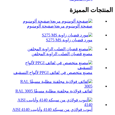
المنتجات المميزة
صفيحة ألومنيوم مربعة/صفيحة ألومنيوم
مورد قضبان زاوية S275 MS
مصنع قضبان الصلب الزاوية المجلفن
مصنع متخصص في لفائف PPGI لألواح التسقيف
لفائف فولاذية مجلفنة مطلية مسبقًا RAL 3005
أنبوب فولاذي من سبيكة 4140 وأنابيب AISI 4140