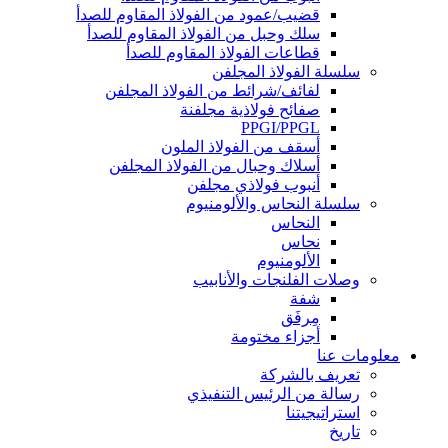
قضيب/عمود من الفولاذ المقاوم للصدأ
سلك وحبل من الفولاذ المقاوم للصدأ
قطاعات الفولاذ المقاوم للصدأ
سلسلة الفولاذ المجلفن
لفائف/شرائط من الفولاذ المجلفن
صفائح فولاذية مجلفنة
PPGI/PPGL
أسقف من الفولاذ الملون
أسلاك وحبال من الفولاذ المجلفن
أنبوب فولاذي مجلفن
سلسلة النحاس والألومنيوم
النحاس
نحاس
الألومنيوم
وصلات الفلنجات والأنابيب
شفة
مِرفَق
أجزاء مختومة
معلومات عنا
تعريف بالشركة
رسالة من الرئيس التنفيذي
استراتيجيتنا
تاريخ