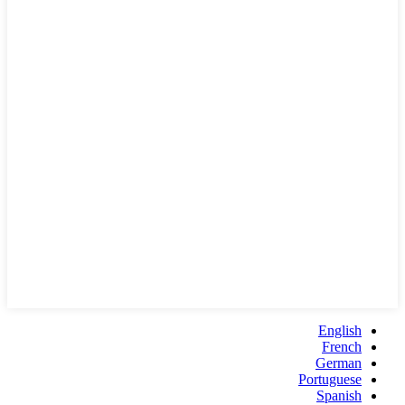
English
French
German
Portuguese
Spanish