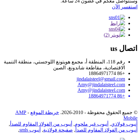
وسنتواصل معكم في غضون 24 ساعة.
استفسر الآن
اتصال
us
رقم 118، المنطقة أ، مجمع هويتونغ اللوجستي، منطقة التنمية
الاقتصادية، مقاطعة شاندونغ، الصين
+86 18864971774
jindalaisteel@gmail.com
Amy@jindalaisteel.com
Amy@jindalaisteel.com
+86 18864971774
© جميع الحقوق محفوظة - 2010-2026.
خريطة الموقع
-
AMP
Mobile
أنبوب فولاذي
,
أنبوب غير ملحوم
,
أنبوب من الفولاذ المقاوم للصدأ
,
أنبوب من الفولاذ المقاوم للصدأ
,
صفيحة فولاذية
,
أنبوب smls
,