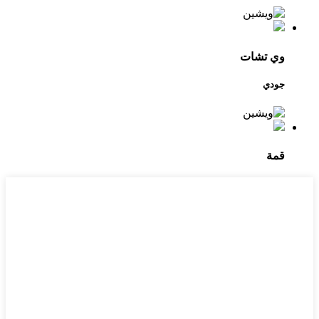
وي تشات
جودي
قمة