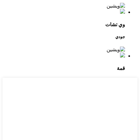
وي تشات
جودي
قمة