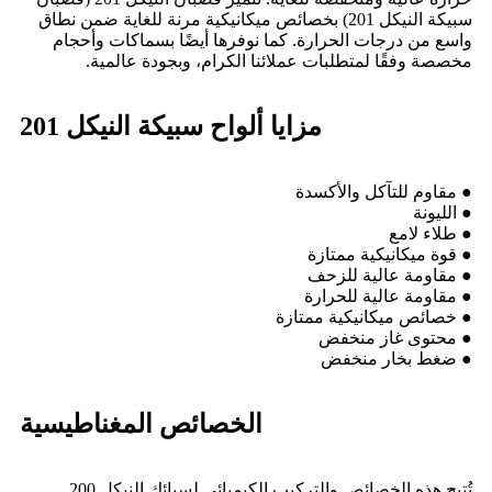
سبيكة النيكل 201) بخصائص ميكانيكية مرنة للغاية ضمن نطاق
واسع من درجات الحرارة. كما نوفرها أيضًا بسماكات وأحجام
مخصصة وفقًا لمتطلبات عملائنا الكرام، وبجودة عالمية.
مزايا ألواح سبيكة النيكل 201
● مقاوم للتآكل والأكسدة
● الليونة
● طلاء لامع
● قوة ميكانيكية ممتازة
● مقاومة عالية للزحف
● مقاومة عالية للحرارة
● خصائص ميكانيكية ممتازة
● محتوى غاز منخفض
● ضغط بخار منخفض
الخصائص المغناطيسية
تُتيح هذه الخصائص والتركيب الكيميائي لسبائك النيكل 200