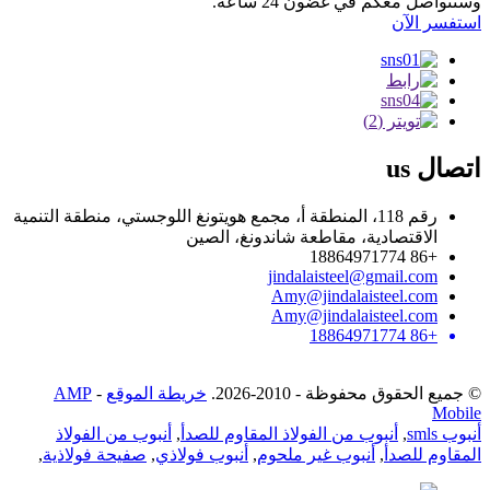
وسنتواصل معكم في غضون 24 ساعة.
استفسر الآن
اتصال
us
رقم 118، المنطقة أ، مجمع هويتونغ اللوجستي، منطقة التنمية
الاقتصادية، مقاطعة شاندونغ، الصين
+86 18864971774
jindalaisteel@gmail.com
Amy@jindalaisteel.com
Amy@jindalaisteel.com
+86 18864971774
© جميع الحقوق محفوظة - 2010-2026.
خريطة الموقع
-
AMP
Mobile
أنبوب smls
,
أنبوب من الفولاذ المقاوم للصدأ
,
أنبوب من الفولاذ
المقاوم للصدأ
,
أنبوب غير ملحوم
,
أنبوب فولاذي
,
صفيحة فولاذية
,