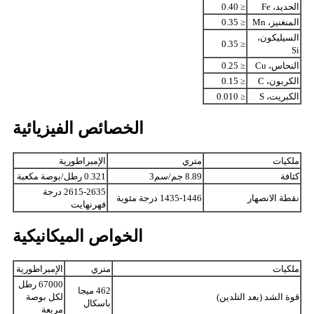
الحديد، Fe
≤ 0.40
المنغنيز، Mn
≤ 0.35
السيليكون،
≤ 0.35
Si
النحاس، Cu
≤ 0.25
الكربون، C
≤ 0.15
الكبريت، S
≤ 0.010
الخصائص الفيزيائية
ملكيات
متري
الإمبراطورية
كثافة
8.89 جم/سم3
0.321 رطل/بوصة مكعبة
2615-2635 درجة
نقطة الانصهار
1435-1446 درجة مئوية
فهرنهايت
الخواص الميكانيكية
ملكيات
متري
الإمبراطورية
67000 رطل
462 ميجا
قوة الشد (بعد التلدين)
لكل بوصة
باسكال
مربعة