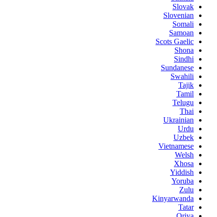
Slovak
Slovenian
Somali
Samoan
Scots Gaelic
Shona
Sindhi
Sundanese
Swahili
Tajik
Tamil
Telugu
Thai
Ukrainian
Urdu
Uzbek
Vietnamese
Welsh
Xhosa
Yiddish
Yoruba
Zulu
Kinyarwanda
Tatar
Oriya