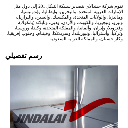
تقوم شركة جيندالاي بتصدير سبيكة النيكل 201 إلى دول مثل
الإمارات العربية المتحدة، والبحرين، وإيطاليا، وإندونيسيا،
وماليزيا، والولايات المتحدة، والمكسيك، والصين، والبرازيل،
وبيرو، ونيجيريا، والكويت، والأردن، ودبي، وتايلاند (بانكوك)،
وفنزويلا، وإيران، وألمانيا، والمملكة المتحدة، وكندا، وروسيا،
وتركيا، وأستراليا، ونيوزيلندا، وسريلانكا، وفيتنام، وجنوب إفريقيا،
وكازاخستان، والمملكة العربية السعودية.
رسم تفصيلي