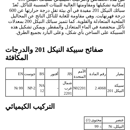
إمكانية تشكيلها ومقاومتها العالية للبيئات المسببة للتآكل. تُعدّ
سبائك النيكل 201 مفيدة في أي بيئة تقل درجة حرارتها عن 600
درجة فهرنهايت. وهي مقاومة للغاية للتآكل الناتج عن المحاليل
الملحية المتعادلة والقلوية. كما تتميز سبائك النيكل 200 بمعدلات
تآكل منخفضة في الماء المتعادل والمقطر. ويمكن تشكيل هذه
السبيكة على الساخن بأي شكل، وعلى البارد بجميع الطرق.
صفائح سبيكة النيكل 201 والدرجات
المكافئة
الأمم
معيار
رقم المادة
JIS
أفنور
BS
جوست
EN
المتحدة
شمال
سبيكة
NA
2.4068
N02201
غرب
-
NP-2
Ni 99
النيكل 201
12
2201
التركيب الكيميائي
عنصر
محتوى (٪)
النيكل، Ni
≥ 99