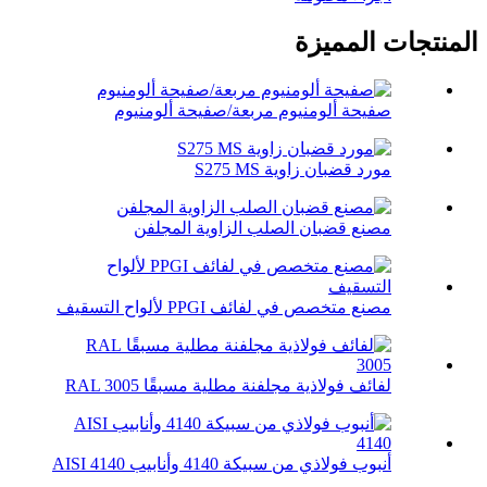
المنتجات المميزة
صفيحة ألومنيوم مربعة/صفيحة ألومنيوم
مورد قضبان زاوية S275 MS
مصنع قضبان الصلب الزاوية المجلفن
مصنع متخصص في لفائف PPGI لألواح التسقيف
لفائف فولاذية مجلفنة مطلية مسبقًا RAL 3005
أنبوب فولاذي من سبيكة 4140 وأنابيب AISI 4140