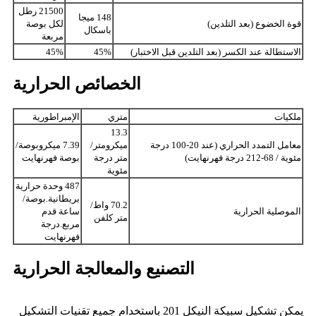
21500 رطل
148 ميجا
قوة الخضوع (بعد التلدين)
لكل بوصة
باسكال
مربعة
الاستطالة عند الكسر (بعد التلدين قبل الاختبار)
45%
45%
الخصائص الحرارية
ملكيات
متري
الإمبراطورية
13.3
معامل التمدد الحراري (عند 20-100 درجة
ميكرومتر/
7.39 ميكروبوصة/
مئوية / 68-212 درجة فهرنهايت)
متر درجة
بوصة فهرنهايت
مئوية
487 وحدة حرارية
بريطانية.بوصة/
70.2 واط/
الموصلية الحرارية
ساعة قدم
متر كلفن
مربع.درجة
فهرنهايت
التصنيع والمعالجة الحرارية
يمكن تشكيل سبيكة النيكل 201 باستخدام جميع تقنيات التشكيل