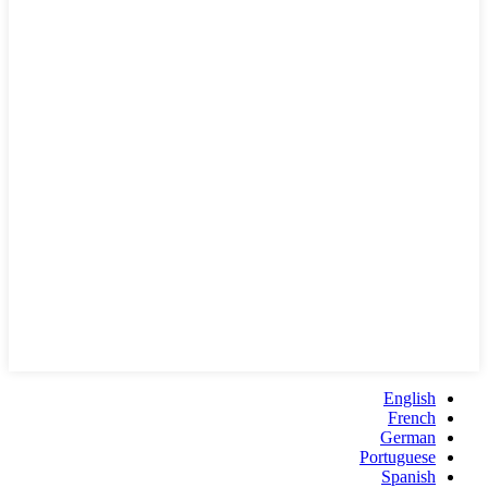
English
French
German
Portuguese
Spanish