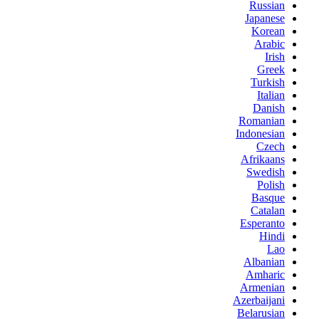
Russian
Japanese
Korean
Arabic
Irish
Greek
Turkish
Italian
Danish
Romanian
Indonesian
Czech
Afrikaans
Swedish
Polish
Basque
Catalan
Esperanto
Hindi
Lao
Albanian
Amharic
Armenian
Azerbaijani
Belarusian