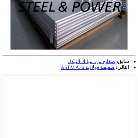
سابق:
صفائح من سبائك النيكل
التالي:
صفيحة فولاذية ASTM A36