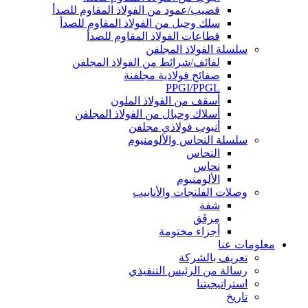
قضيب/عمود من الفولاذ المقاوم للصدأ
سلك وحبل من الفولاذ المقاوم للصدأ
قطاعات الفولاذ المقاوم للصدأ
سلسلة الفولاذ المجلفن
لفائف/شرائط من الفولاذ المجلفن
صفائح فولاذية مجلفنة
PPGI/PPGL
أسقف من الفولاذ الملون
أسلاك وحبال من الفولاذ المجلفن
أنبوب فولاذي مجلفن
سلسلة النحاس والألومنيوم
النحاس
نحاس
الألومنيوم
وصلات الفلنجات والأنابيب
شفة
مِرفَق
أجزاء مختومة
معلومات عنا
تعريف بالشركة
رسالة من الرئيس التنفيذي
استراتيجيتنا
تاريخ