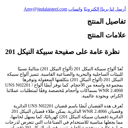
أرسل لنا بريدًا إلكترونيًا
واتساب
Amy@jindalaisteel.com
تفاصيل المنتج
علامات المنتج
نظرة عامة على صفيحة سبيكة النيكل 201
تُعدّ ألواح سبيكة النيكل 201 (ألواح النيكل 201) مثاليةً نسبيًا
للبيئات الساحلية والبحرية والصناعية القاسية. تتميز ألواح سبيكة
النيكل 201 (ألواح النيكل 201) بتكلفتها المعقولة وتوفرها
بمجموعة واسعة من الأحجام. كما نوفر أيضًا ألواح UNS N02201 /
WNR 2.4068 بسماكات وأحجام مُخصصة وفقًا لمتطلبات عملائنا
الكرام، وبجودة عالمية.
تُعرف هذه القضبان أيضًا باسم قضبان UNS N02201 الدائرية
وقضبان WNR 2.4066 الدائرية. يمكن طلاء قضبان النيكل 201
الدائرية (قضبان سبيكة النيكل 201) كهربائيًا، كما يسهل لحامها،
مما يجعلها مناسبة للاستخدام في الصناعات التي تتعرض لدرجات
حرارة عالية ومنخفضة للغاية. تتميز قضبان النيكل 201 (قضبان